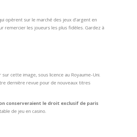
 qui opèrent sur le marché des jeux d’argent en
our remercier les joueurs les plus fidèles. Gardez à
ir sur cette image, sous licence au Royaume-Uni.
tre dernière revue pour de nouveaux titres
on conserveraient le droit exclusif de paris
 table de jeu en casino.