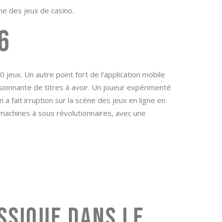
ine des jeux de casino.
6
 jeux. Un autre point fort de l’application mobile
sionnante de titres à avoir. Un joueur expérimenté
a fait irruption sur la scène des jeux en ligne en
machines à sous révolutionnaires, avec une
ssique dans le