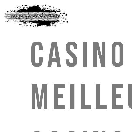
Casino
Meille