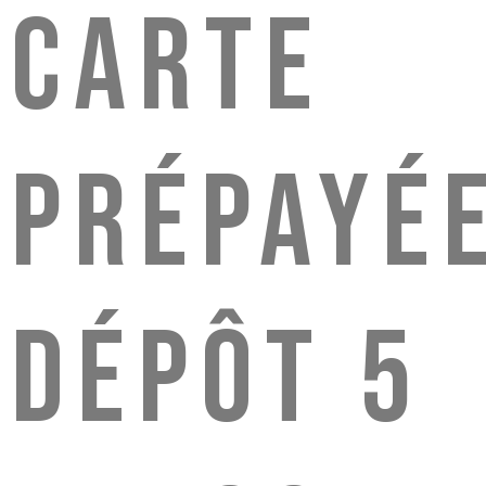
Carte
Prépayé
Dépôt 5