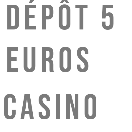
Dépôt 5
Euros
Casino