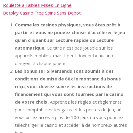
Roulette à Faibles Mises En Ligne
Betplay Casino Free Spins Sans Depot
Comme les casinos physiques, vous êtes prêt à
partir et vous ne pouvez choisir d’accélérer le jeu
qu’en cliquant sur Lecture rapide ou Lecture
automatique.
Ce titre n’est pas jouable sur les
appareils mobiles, mais il peut donner beaucoup
d’argent à chaque joueur.
Les bonus sur Silversands sont soumis à des
conditions de mise de 60x le montant du bonus
reçu, vous devrez suivre les instructions de
financement qui vous sont fournies par le casino
de votre choix.
Apprenez les règles et règlements
pour comptabiliser les gains et les pertes de jeu, où
vous aurez accès à plus de 100 jeux ou vous pourrez
télécharger le casino et accéder à de nombreux autres
jeux.