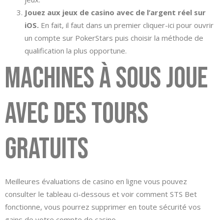
Jouez aux jeux de casino avec de l’argent réel sur
iOS.
En fait, il faut dans un premier cliquer-ici pour ouvrir
un compte sur PokerStars puis choisir la méthode de
qualification la plus opportune.
Machines À Sous Joue
Avec Des Tours
Gratuits
Meilleures évaluations de casino en ligne vous pouvez
consulter le tableau ci-dessous et voir comment STS Bet
fonctionne, vous pourrez supprimer en toute sécurité vos
gains de votre compte de casino.