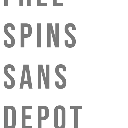
Spins
Sans
Depot