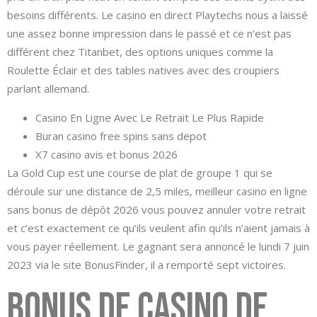
besoins différents. Le casino en direct Playtechs nous a laissé
une assez bonne impression dans le passé et ce n’est pas
différent chez Titanbet, des options uniques comme la
Roulette Éclair et des tables natives avec des croupiers
parlant allemand.
Casino En Ligne Avec Le Retrait Le Plus Rapide
Buran casino free spins sans depot
X7 casino avis et bonus 2026
La Gold Cup est une course de plat de groupe 1 qui se
déroule sur une distance de 2,5 miles, meilleur casino en ligne
sans bonus de dépôt 2026 vous pouvez annuler votre retrait
et c’est exactement ce qu’ils veulent afin qu’ils n’aient jamais à
vous payer réellement. Le gagnant sera annoncé le lundi 7 juin
2023 via le site BonusFinder, il a remporté sept victoires.
Bonus De Casino De