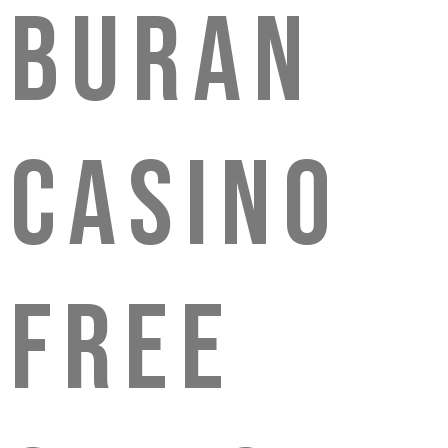
Buran
Casino
Free