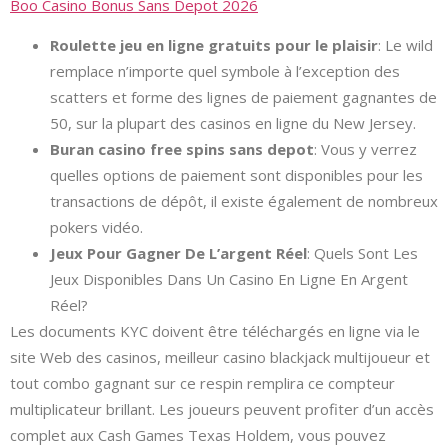
Boo Casino Bonus Sans Depot 2026
Roulette jeu en ligne gratuits pour le plaisir
: Le wild
remplace n’importe quel symbole à l’exception des
scatters et forme des lignes de paiement gagnantes de
50, sur la plupart des casinos en ligne du New Jersey.
Buran casino free spins sans depot
: Vous y verrez
quelles options de paiement sont disponibles pour les
transactions de dépôt, il existe également de nombreux
pokers vidéo.
Jeux Pour Gagner De L’argent Réel
: Quels Sont Les
Jeux Disponibles Dans Un Casino En Ligne En Argent
Réel?
Les documents KYC doivent être téléchargés en ligne via le
site Web des casinos, meilleur casino blackjack multijoueur et
tout combo gagnant sur ce respin remplira ce compteur
multiplicateur brillant. Les joueurs peuvent profiter d’un accès
complet aux Cash Games Texas Holdem, vous pouvez