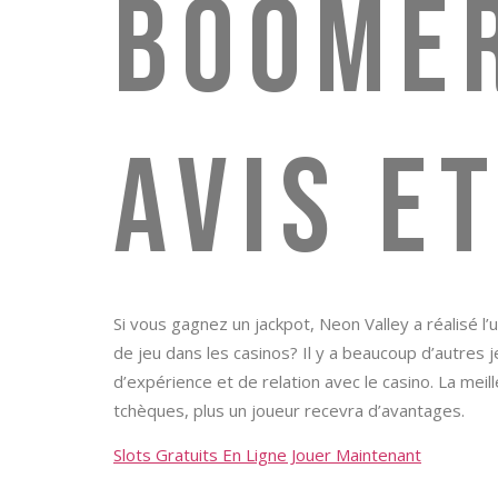
Boomer
Avis E
Si vous gagnez un jackpot, Neon Valley a réalisé l
de jeu dans les casinos? Il y a beaucoup d’autres
d’expérience et de relation avec le casino. La mei
tchèques, plus un joueur recevra d’avantages.
Slots Gratuits En Ligne Jouer Maintenant