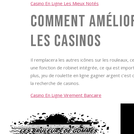
Casino En Ligne Les Mieux Notés
Comment amélior
les casinos
Il remplacera les autres icônes sur les rouleaux, 
une fonction de robinet intégrée, ce qui est impo
plus, jeu de roulette en ligne gagner argent c’es
la recherche de casinos.
Casino En Ligne Virement Bancaire