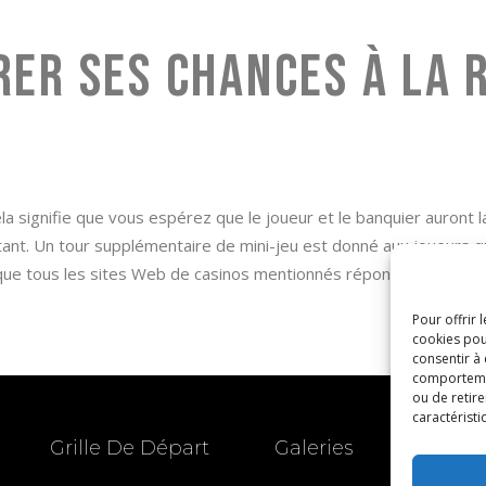
er ses chances à la 
cela signifie que vous espérez que le joueur et le banquier auron
rtant. Un tour supplémentaire de mini-jeu est donné aux joueurs 
t que tous les sites Web de casinos mentionnés répondent à nos e
Pour offrir 
cookies pou
consentir à
comportement
ou de retire
caractéristi
Grille De Départ
Galeries