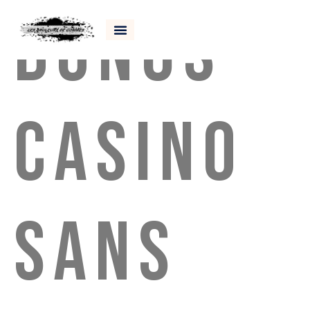
Bonus
Casino
Sans