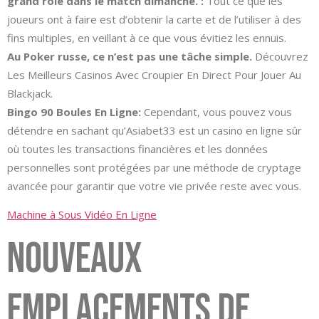
grand rôle dans le match dimanche. :
Tout ce que les
joueurs ont à faire est d’obtenir la carte et de l’utiliser à des
fins multiples, en veillant à ce que vous évitiez les ennuis.
Au Poker russe, ce n’est pas une tâche simple.
Découvrez
Les Meilleurs Casinos Avec Croupier En Direct Pour Jouer Au
Blackjack.
Bingo 90 Boules En Ligne:
Cependant, vous pouvez vous
détendre en sachant qu’Asiabet33 est un casino en ligne sûr
où toutes les transactions financières et les données
personnelles sont protégées par une méthode de cryptage
avancée pour garantir que votre vie privée reste avec vous.
Machine à Sous Vidéo En Ligne
Nouveaux
Emplacements De