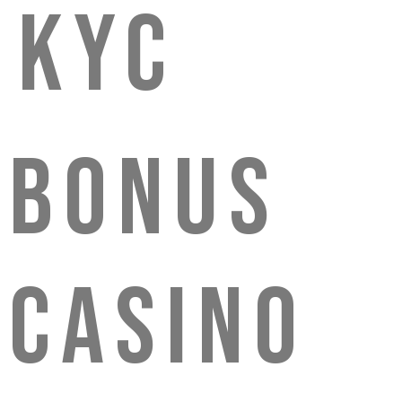
Kyc
Bonus
Casino