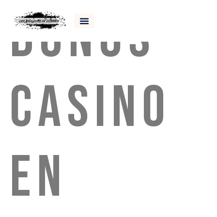
Bonus
Casino
En