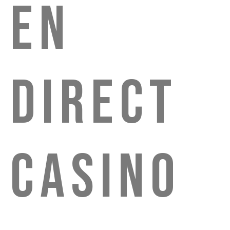
En
Direct
Casino