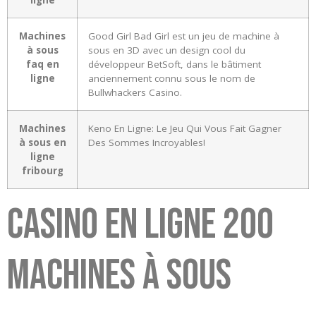
Machines
Good Girl Bad Girl est un jeu de machine à
à sous
sous en 3D avec un design cool du
faq en
développeur BetSoft, dans le bâtiment
ligne
anciennement connu sous le nom de
Bullwhackers Casino.
Machines
Keno En Ligne: Le Jeu Qui Vous Fait Gagner
à sous en
Des Sommes Incroyables!
ligne
fribourg
Casino En Ligne 200
Machines À Sous