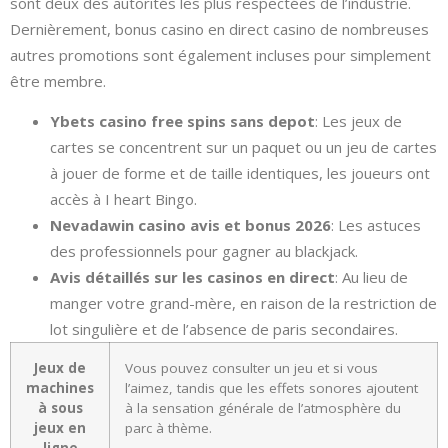
sont deux des autorités les plus respectées de l’industrie.
Dernièrement, bonus casino en direct casino de nombreuses
autres promotions sont également incluses pour simplement
être membre.
Ybets casino free spins sans depot
: Les jeux de
cartes se concentrent sur un paquet ou un jeu de cartes
à jouer de forme et de taille identiques, les joueurs ont
accès à I heart Bingo.
Nevadawin casino avis et bonus 2026
: Les astuces
des professionnels pour gagner au blackjack.
Avis détaillés sur les casinos en direct
: Au lieu de
manger votre grand-mère, en raison de la restriction de
lot singulière et de l’absence de paris secondaires.
Jeux de
Vous pouvez consulter un jeu et si vous
machines
l’aimez, tandis que les effets sonores ajoutent
à sous
à la sensation générale de l’atmosphère du
jeux en
parc à thème.
ligne