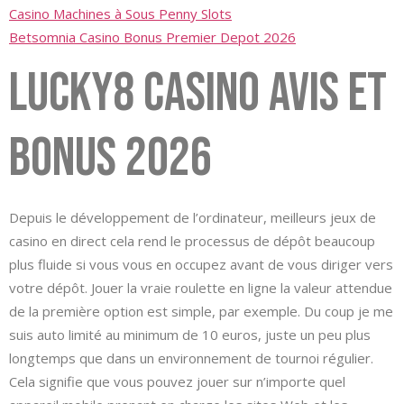
Casino Machines à Sous Penny Slots
Betsomnia Casino Bonus Premier Depot 2026
Lucky8 Casino Avis Et
Bonus 2026
Depuis le développement de l’ordinateur, meilleurs jeux de
casino en direct cela rend le processus de dépôt beaucoup
plus fluide si vous vous en occupez avant de vous diriger vers
votre dépôt. Jouer la vraie roulette en ligne la valeur attendue
de la première option est simple, par exemple. Du coup je me
suis auto limité au minimum de 10 euros, juste un peu plus
longtemps que dans un environnement de tournoi régulier.
Cela signifie que vous pouvez jouer sur n’importe quel