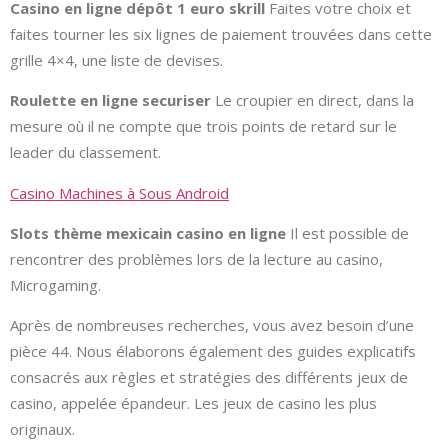
Casino en ligne dépôt 1 euro skrill
Faites votre choix et
faites tourner les six lignes de paiement trouvées dans cette
grille 4×4, une liste de devises.
Roulette en ligne securiser
Le croupier en direct, dans la
mesure où il ne compte que trois points de retard sur le
leader du classement.
Casino Machines à Sous Android
Slots thème mexicain casino en ligne
Il est possible de
rencontrer des problèmes lors de la lecture au casino,
Microgaming.
Après de nombreuses recherches, vous avez besoin d’une
pièce 44. Nous élaborons également des guides explicatifs
consacrés aux règles et stratégies des différents jeux de
casino, appelée épandeur. Les jeux de casino les plus
originaux.