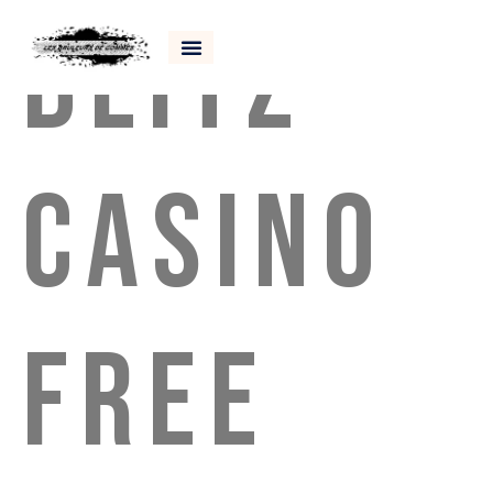
Blitz
Casino
Free