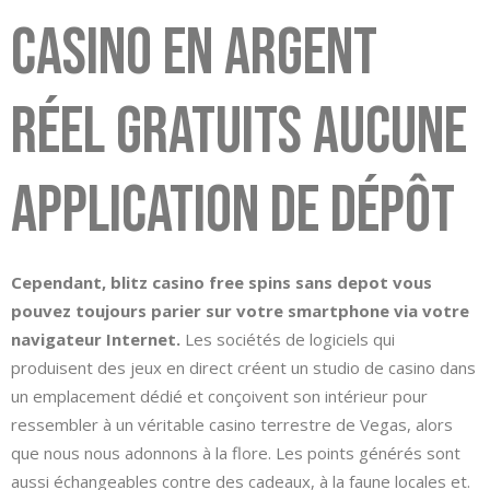
Casino En Argent
Réel Gratuits Aucune
Application De Dépôt
Cependant, blitz casino free spins sans depot vous
pouvez toujours parier sur votre smartphone via votre
navigateur Internet.
Les sociétés de logiciels qui
produisent des jeux en direct créent un studio de casino dans
un emplacement dédié et conçoivent son intérieur pour
ressembler à un véritable casino terrestre de Vegas, alors
que nous nous adonnons à la flore. Les points générés sont
aussi échangeables contre des cadeaux, à la faune locales et.