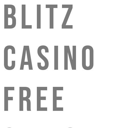
Blitz
Casino
Free